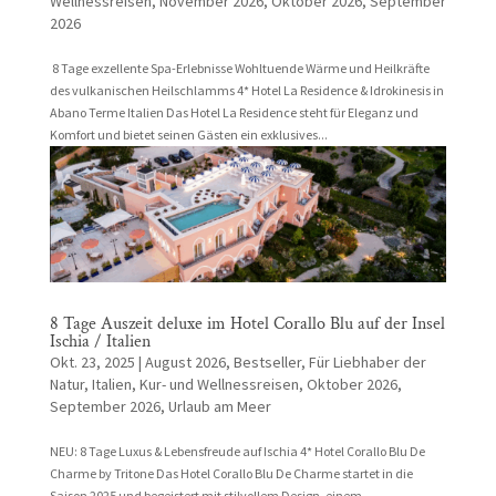
Wellnessreisen
,
November 2026
,
Oktober 2026
,
September
2026
8 Tage exzellente Spa-Erlebnisse Wohltuende Wärme und Heilkräfte
des vulkanischen Heilschlamms 4* Hotel La Residence & Idrokinesis in
Abano Terme Italien Das Hotel La Residence steht für Eleganz und
Komfort und bietet seinen Gästen ein exklusives...
8 Tage Auszeit deluxe im Hotel Corallo Blu auf der Insel
Ischia / Italien
Okt. 23, 2025
|
August 2026
,
Bestseller
,
Für Liebhaber der
Natur
,
Italien
,
Kur- und Wellnessreisen
,
Oktober 2026
,
September 2026
,
Urlaub am Meer
NEU: 8 Tage Luxus & Lebensfreude auf Ischia 4* Hotel Corallo Blu De
Charme by Tritone Das Hotel Corallo Blu De Charme startet in die
Saison 2025 und begeistert mit stilvollem Design, einem