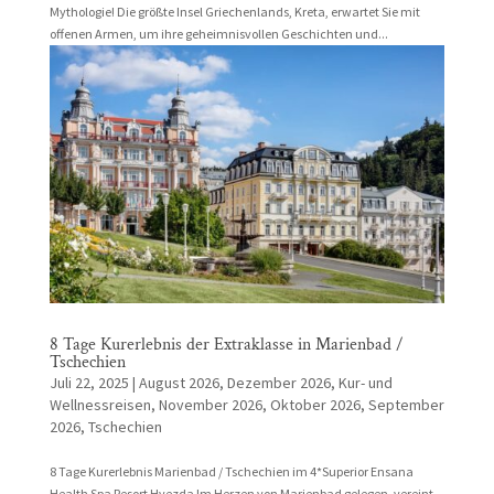
Mythologie! Die größte Insel Griechenlands, Kreta, erwartet Sie mit
offenen Armen, um ihre geheimnisvollen Geschichten und...
8 Tage Kurerlebnis der Extraklasse in Marienbad /
Tschechien
Juli 22, 2025
|
August 2026
,
Dezember 2026
,
Kur- und
Wellnessreisen
,
November 2026
,
Oktober 2026
,
September
2026
,
Tschechien
8 Tage Kurerlebnis Marienbad / Tschechien im 4*Superior Ensana
Health Spa Resort Hvezda Im Herzen von Marienbad gelegen, vereint